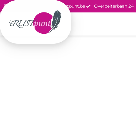
011 73 17 84
info@t-rustpunt.be
Overpelterbaan 24,